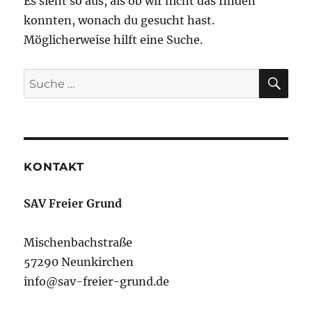
Es sieht so aus, als ob wir nicht das finden
konnten, wonach du gesucht hast.
Möglicherweise hilft eine Suche.
SU
Suche
nach:
KONTAKT
SAV Freier Grund
Mischenbachstraße
57290 Neunkirchen
info@sav-freier-grund.de